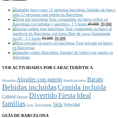
Alquiler de barco
para 12 personas más patrón en Barcelona
Tour compartido en barco velero en
Barcelona con bebidas y aperitivo- 1,5 horas
49,00
€
39,00
€
Tour compartido en barco al
atardecer en Barcelona con barra libre de cava (champagne
local) - 1,5 horas
59,00
€
39,00
€
Tour privado en barco
en Barcelona
Alquiler de velero con patrón en
Barcelona
VER ACTIVIDADES POR CARACTERÍSTICA
Barato
Alquiler con patrón
Adrenalina
Alquiler sin patrón
Bebidas incluidas
Comida incluida
Divertido
Fiesta
Ideal
Cultural
Deporte
familias
Vela
Velocidad
Lujo
Tour guiado
GUÍA DE BARCELONA