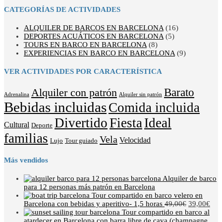
CATEGORÍAS DE ACTIVIDADES
ALQUILER DE BARCOS EN BARCELONA
(16)
DEPORTES ACUÁTICOS EN BARCELONA
(5)
TOURS EN BARCO EN BARCELONA
(8)
EXPERIENCIAS EN BARCO EN BARCELONA
(9)
VER ACTIVIDADES POR CARACTERÍSTICA
Barato
Alquiler con patrón
Adrenalina
Alquiler sin patrón
Bebidas incluidas
Comida incluida
Divertido
Fiesta
Ideal
Cultural
Deporte
familias
Vela
Velocidad
Lujo
Tour guiado
Más vendidos
Alquiler de barco
para 12 personas más patrón en Barcelona
Tour compartido en barco velero en
Barcelona con bebidas y aperitivo- 1,5 horas
49,00
€
39,00
€
Tour compartido en barco al
atardecer en Barcelona con barra libre de cava (champagne