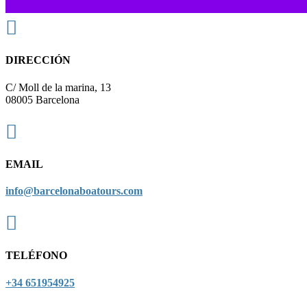

DIRECCIÓN
C/ Moll de la marina, 13
08005 Barcelona

EMAIL
info@barcelonaboatours.com

TELÉFONO
+34 651954925