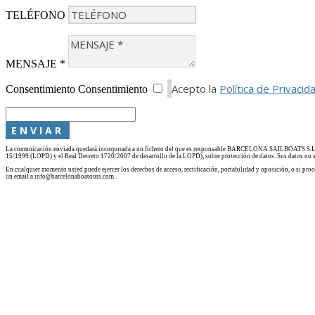
TELÉFONO
MENSAJE *
Acepto la
Política de Privacid
Consentimiento
Consentimiento
ENVIAR
La comunicación enviada quedará incorporada a un fichero del que es responsable BARCELONA SAILBOATS S.L. Est
15/1999 (LOPD) y el Real Decreto 1720/2007 de desarrollo de la LOPD), sobre protección de datos. Sus datos no se 
En cualquier momento usted puede ejercer los derechos de acceso, rectificación, portabilidad y oposición, o si p
un email a info@barcelonaboatours.com .