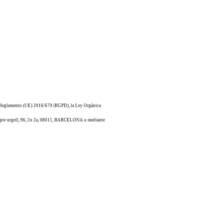
al Reglamento (UE) 2016/679 (RGPD), la Ley Orgánica
a compte urgell, 96, 2o 2a, 08011, BARCELONA o mediante