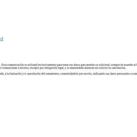
ad
a comunicación se utilizará exclusivamente para tratar sus datos para atender su solicitud, siempre de acuerdo 
comunicaran a terceros, excepto por obligación legal, y se mantendrán mientras no solicite su cancelación.
rocede, a la limitación y/o cancelación del tratamiento, comunicándolo por escrito, indicando sus datos personales 